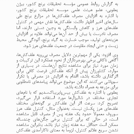
به گزارش روابط عمومی مؤسسه تحقیقات برنج کشور، بیژن
یعقوبی، عضو هیئت علمی موسسه تحقیقات برنج کشور،
با اشاره به افزایش مصرف علف‌کش‌ها در مزارع برنج طی
سال‌های اخیر اظهار داشت: علف‌کش‌ها نقش مهمی در کنترل
علف‌های هرز و کاهش وابستگی به وجین دستی دارند، اما
مصرف نادرست یا بیش از حد آن‌ها می‌تواند علاوه بر افزایش
هزینه‌های تولید، موجب خسارت به گیاه برنج، آلودگی محیط
زیست و حتی ایجاد مقاومت در جمعیت علف‌های هرز شود
.
وی افزود: یکی از مهم‌ترین دلایل مصرف بی‌رویه علف‌کش‌ها،
آگاهی ناکافی برخی بهره‌برداران از نحوه عملکرد این ترکیبات و
زمان مورد نیاز برای مشاهده نتایج آن‌هاست. در بسیاری از
موارد، کشاورزان پیش از آنکه علف‌کش فرصت کافی برای
اثرگذاری داشته باشد، اقدام به افزایش دز مصرفی یا تکرار
سم‌پاشی می‌کنند که این موضوع می‌تواند پیامدهای نامطلوبی
برای مزرعه به همراه داشته باشد
.
یعقوبی با اشاره به علف‌کش بیس‌پایریباک‌سدیم که با نام‌های
تجاری مختلف در شالیزارها مورد استفاده قرار می‌گیرد،
تصریح کرد: سرعت اثر این علف‌کش بر گونه‌های مختلف
علف‌های هرز یکسان نیست. به‌عنوان مثال، کنترل علف هرز
سوروف معمولاً حدود یک هفته پس از مصرف قابل مشاهده
است، در حالی که برای کنترل برخی جگن‌های چندساله
ممکن است حداقل سه هفته زمان نیاز باشد. بنابراین مشاهده
نشدن سریع علائم کنترل، لزوماً به معنای ناکارآمدی علف‌کش